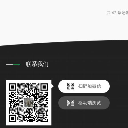
钢液体通用发酵罐核心功能模块:搅
桨：配备无级调速电机(如Delta伺
共 47 条记
样(如双层六平叶涡轮桨、低剪切桨叶
调整搅拌速度(50-1200rpm)和剪
合。作用：促进氧气溶解、均匀分布
高发酵效率...
联系我们
扫码加微信
移动端浏览