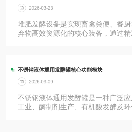
液。在操作过程中，保持空气管道中
2026-03-23
罐压，防止液体倒流进入过滤器中。
压力、罐内压力是否稳定在规定范围
堆肥发酵设备是实现畜禽粪便、餐厨
温系统、电磁阀响声是否正常。检查..
弃物高效资源化的核心装备，通过精
搅四大要素，将废料转化为安全、高
作不当，易因物料配比失衡、曝气不
缺失，导致发酵停滞、臭气外溢、病
堆肥发酵设备应严格遵循配准、控稳
不锈钢液体通用发酵罐核心功能模块
原则，确保腐得透、肥得优、排得安
2026-03-09
料预处理与配比：粪便、秸秆、辅料
C/N比25–30:1、含水率55%–6
不锈钢液体通用发酵罐是一种广泛应
石块等杂质，防止...
工业、酶制剂生产、有机酸发酵及环
备，其通过精确控制温度、pH、溶
参数，为微生物生长和代谢产物合成