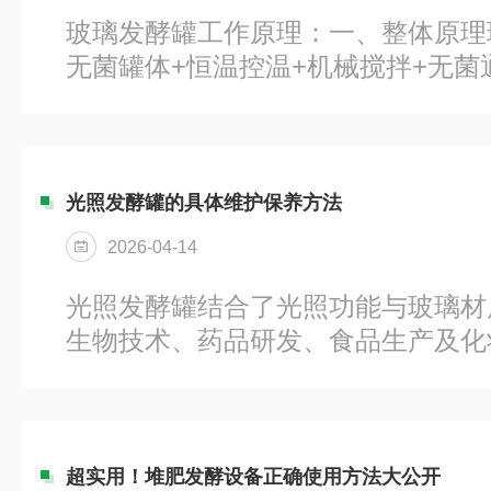
玻璃发酵罐工作原理：一、整体原理
无菌罐体+恒温控温+机械搅拌+无菌
氧、温度在线检测与自动调控，人为
酶的最佳生长与代谢环境，实现菌种
物生成的全过程可控化反应。二、分
密闭原理高硼硅玻璃罐体+食品级密
光照发酵罐的具体维护保养方法
口，整体密闭；通入的空气经0.22
2026-04-14
罐体可121℃高温灭菌，隔绝外界杂
养。2.温度控制原理罐体带夹套层，
光照发酵罐结合了光照功能与玻璃材
机；冷热介质在夹套...
生物技术、药品研发、食品生产及化
确保其稳定运行并延长使用寿命，需
护、清洁消毒、参数监控及安全防护
养，具体维护保养方法如下：一、光
检查操作规范：严格遵守无菌操作规
超实用！堆肥发酵设备正确使用方法大公开