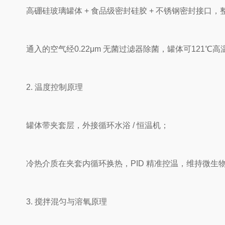
高硼硅玻璃罐体 + 食品级密封硅胶 + 不锈钢密封接口，
通入的空气经0.22μm 无菌过滤器除菌，罐体可121℃
2. 温度控制原理
罐体带夹套层，外接循环水浴 / 恒温机；
冷热介质在夹套内循环换热，PID 精准控温，维持微生
3. 搅拌混匀与溶氧原理