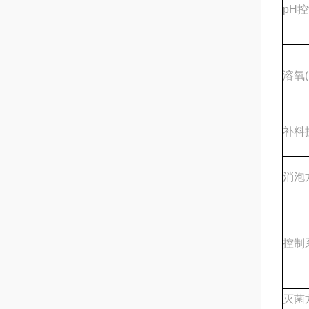
pH
溶氧(
补料
消泡
控制
灭菌